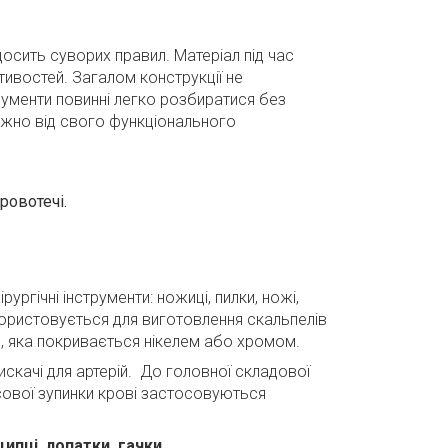
досить суворих правил. Матеріал під час
стивостей. Загалом конструкції не
трументи повинні легко розбиратися без
лежно від свого функціонального
ровотечі.
ургічні інструменти: ножиці, пилки, ножі,
користовується для виготовлення скальпелів
ь, яка покривається нікелем або хромом.
скачі для артерій. До головної складової
сової зупинки крові застосовуються
ипці, лопатки, гачки.