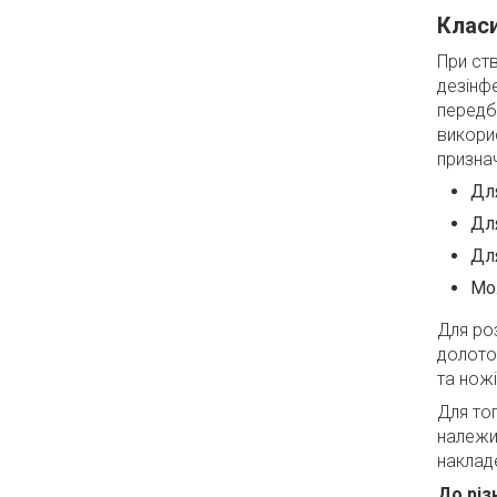
Класи
При ст
дезінфе
передба
викорис
призна
Для
Для
Для
Мо
Для роз
долото
та нож
Для то
належи
накладе
До різ