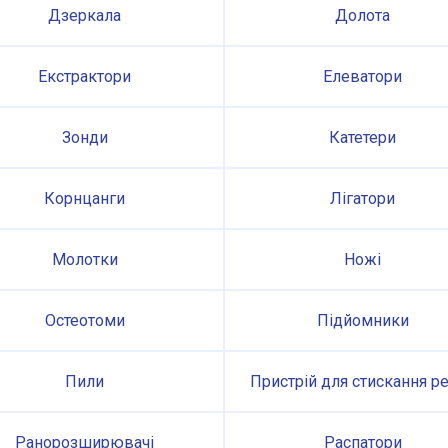
Дзеркала
Долота
Екстрактори
Елеватори
Зонди
Катетери
Корнцанги
Лігатори
Молотки
Ножі
Остеотоми
Підйомники
Пили
Пристрій для стискання р
Ранорозширювачі
Распатори