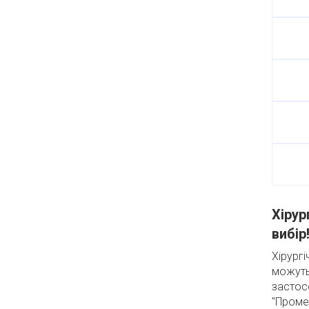
Хірур
вибір
Хірургі
можуть
застос
"Проме