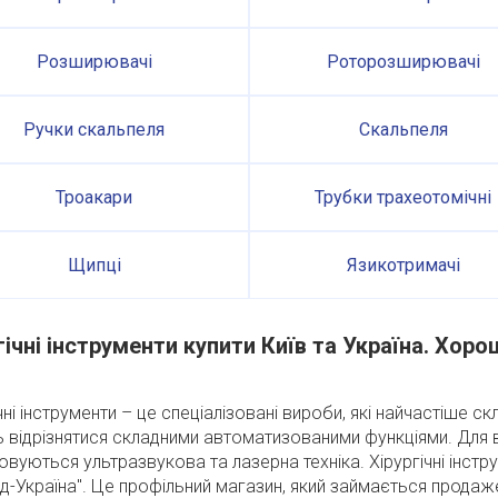
Розширювачі
Роторозширювачі
Ручки скальпеля
Скальпеля
Троакари
Трубки трахеотомічні
Щипці
Язикотримачі
гічні інструменти купити Київ та Україна. Хоро
!
чні інструменти – це спеціалізовані вироби, які найчастіше с
 відрізнятися складними автоматизованими функціями. Для 
овуються ультразвукова та лазерна техніка. Хірургічні інстр
д-Україна". Це профільний магазин, який займається продаж