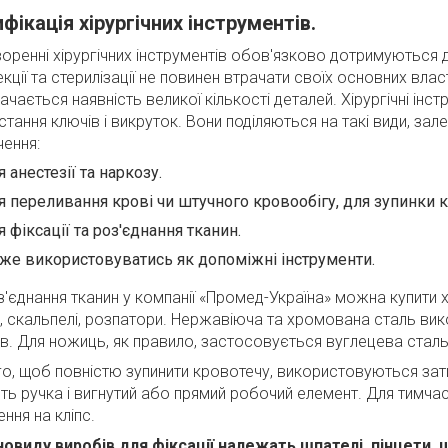
фікація хірургічних інструментів.
воренні хірургічних інструментів обов'язково дотримуються 
кції та стерилізації не повинен втрачати своїх основних вла
чається наявність великої кількості деталей. Хірургічні інс
тання ключів і викруток. Вони поділяються на такі види, за
чення:
 анестезії та наркозу.
 переливання крові чи штучного кровообігу, для зупинки к
 фіксації та роз'єднання тканин.
же використовуватись як допоміжні інструменти.
'єднання тканин у компанії «Промед-Україна» можна купити хір
, скальпелі, розпатори. Нержавіюча та хромована сталь ви
ів. Для ножиць, як правило, застосовується вуглецева стал
го, щоб повністю зупинити кровотечу, використовуються зати
ть ручка і вигнутий або прямий робочий елемент. Для тимча
ння на кліпс.
новиду виробів для фіксації належать шпателі, пінцети, щ