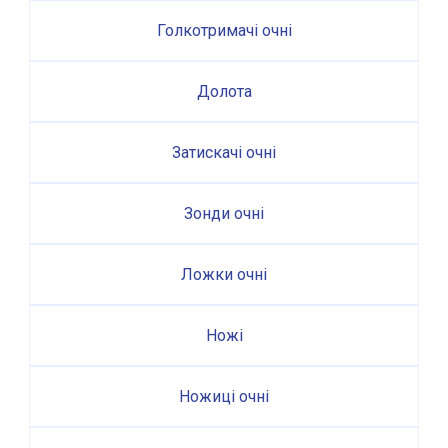
Голкотримачі очні
Долота
Затискачі очні
Зонди очні
Ложки очні
Ножі
Ножиці очні