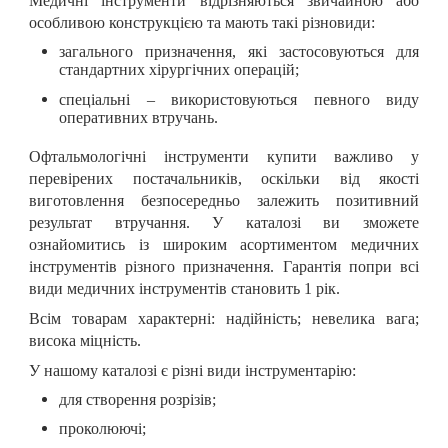
Медичні інструменти відрізняються звичайною або
особливою конструкцією та мають такі різновиди:
загального призначення, які застосовуються для
стандартних хірургічних операцій;
спеціальні – використовуються певного виду
оперативних втручань.
Офтальмологічні інструменти купити важливо у
перевірених постачальників, оскільки від якості
виготовлення безпосередньо залежить позитивний
результат втручання. У каталозі ви зможете
ознайомитись із широким асортиментом медичних
інструментів різного призначення. Гарантія попри всі
види медичних інструментів становить 1 рік.
Всім товарам характерні:
надійність;
невелика вага;
висока міцність.
У нашому каталозі є різні види інструментарію:
для створення розрізів;
проколюючі;