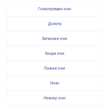
Голкотримачі очні
Долота
Затискачі очні
Зонди очні
Ложки очні
Ножі
Ножиці очні