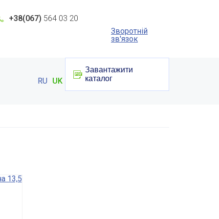
+38(067)
564 03 20
Зворотній
зв'язок
Завантажити
каталог
RU
UK