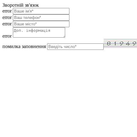
Зворотній зв'язок
error
error
error
error
помилка заповнення