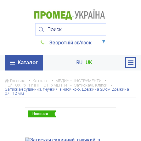
Зворотній зв'язок
Каталог
RU
UK
Головна
Каталог
МЕДИЧНІ ІНСТРУМЕНТИ
НЕЙРОХІРУРГІЧНІ ІНСТРУМЕНТИ
Затискачі, Кліпси
Затискач судинний, гнучкий, з насічкою. Довжина 20 см, довжина
р.ч. 12 мм
Новинка