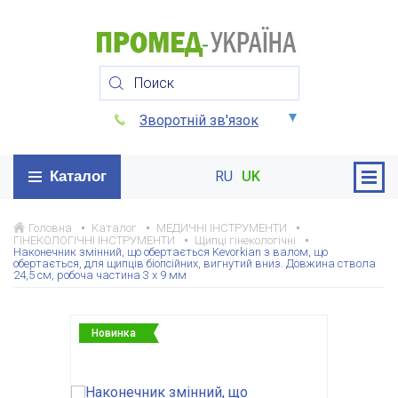
Зворотній зв'язок
Каталог
RU
UK
Головна
Каталог
МЕДИЧНІ ІНСТРУМЕНТИ
ГІНЕКОЛОГІЧНІ ІНСТРУМЕНТИ
Щипці гінекологічні
Наконечник змінний, що обертається Kevorkian з валом, що
обертається, для щипців біопсійних, вигнутий вниз. Довжина ствола
24,5 см, робоча частина 3 х 9 мм
Новинка