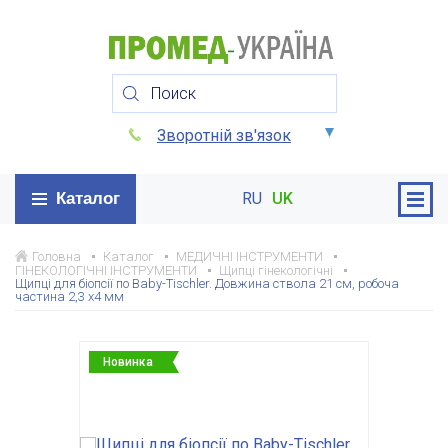
Зворотній зв'язок
Каталог
RU
UK
Головна
Каталог
МЕДИЧНІ ІНСТРУМЕНТИ
ГІНЕКОЛОГІЧНІ ІНСТРУМЕНТИ
Щипці гінекологічні
Щипці для біопсії по Baby-Tischler. Довжина ствола 21 см, робоча
частина 2,3 х4 мм
Новинка