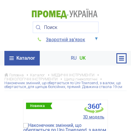
Зворотній зв'язок
Каталог
RU
UK
Головна
Каталог
МЕДИЧНІ ІНСТРУМЕНТИ
ГІНЕКОЛОГІЧНІ ІНСТРУМЕНТИ
Щипці гінекологічні
Наконечник змінний, що обертається по Uni-Townsend, з валом, що
обертається, для щипців біопсійних, прямий. Довжина ствола 19 см
Новинка
3D модель