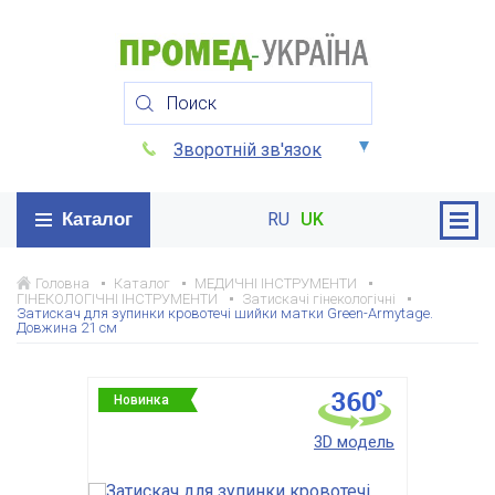
Зворотній зв'язок
Каталог
RU
UK
Головна
Каталог
МЕДИЧНІ ІНСТРУМЕНТИ
ГІНЕКОЛОГІЧНІ ІНСТРУМЕНТИ
Затискачі гінекологічні
Затискач для зупинки кровотечі шийки матки Green-Armytage.
Довжина 21 см
Новинка
3D модель