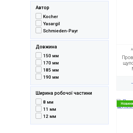
Автор
Kocher
Yasargil
Schmieden-Payr
Довжина
А
150 мм
Прові
170 мм
щупо
185 мм
190 мм
Ширина робочої частини
8 мм
Новин
11 мм
12 мм