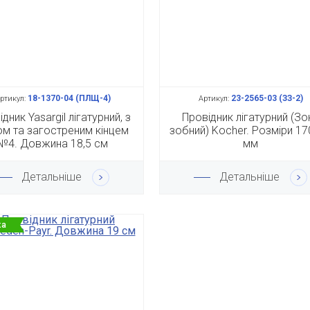
18-1370-04 (ПЛЩ-4)
23-2565-03 (ЗЗ-2)
ртикул:
Артикул:
дник Yasargil лігатурний, з
Провідник лігатурний (Зо
м та загостреним кінцем
зобний) Kocher. Розміри 1
№4. Довжина 18,5 см
мм
Детальніше
Детальніше
ка