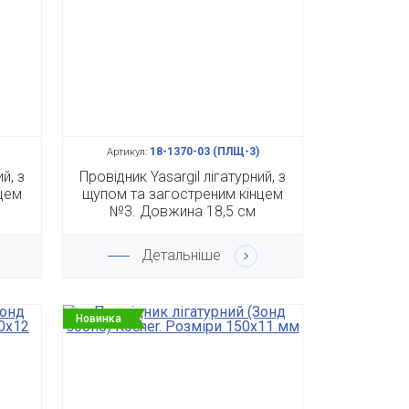
18-1370-03 (ПЛЩ-3)
Артикул:
й, з
Провідник Yasargil лігатурний, з
цем
щупом та загостреним кінцем
№3. Довжина 18,5 см
Детальніше
Новинка