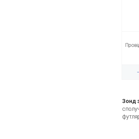
Прові
Зонд 
сполуч
футля