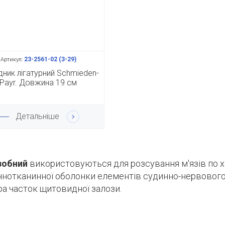
23-2561-02 (З-29)
Артикул:
дник лігатурний Schmieden-
Payr. Довжина 19 см
Детальніше
зобний
в
икористовуються для розсування м'язів по х
нотканинної оболонки елементів судинно-нервового 
ра часток щитовидної залози.