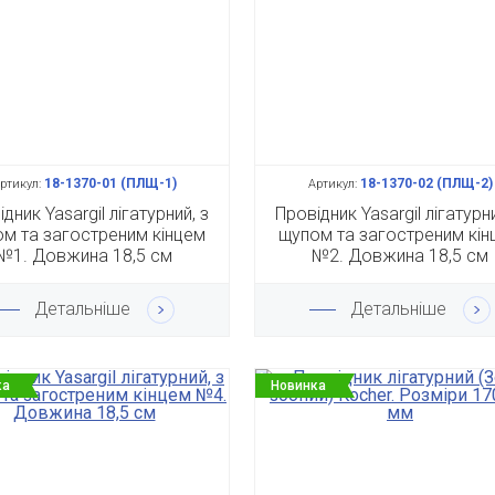
18-1370-01 (ПЛЩ-1)
18-1370-02 (ПЛЩ-2)
ртикул:
Артикул:
дник Yasargil лігатурний, з
Провідник Yasargil лігатурни
м та загостреним кінцем
щупом та загостреним кін
№1. Довжина 18,5 см
№2. Довжина 18,5 см
Детальніше
Детальніше
ка
Новинка