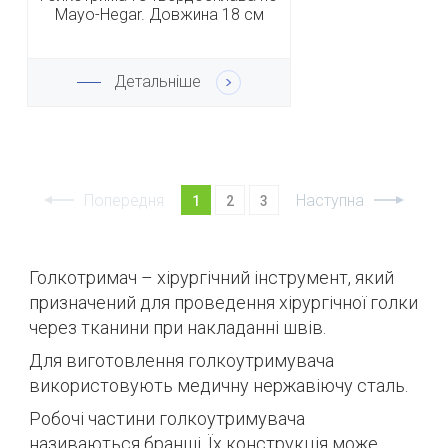
Mayo-Hegar. Довжина 18 см
Детальніше
Попередня
Наступна
1
2
3
Голкотримач – хірургічний інструмент, який
призначений для проведення хірургічної голки
через тканини при накладанні швів.
Для виготовлення голкоутримувача
використовують медичну нержавіючу сталь.
Робочі частини голкоутримувача
називаються бранші.
Їх конструкція може