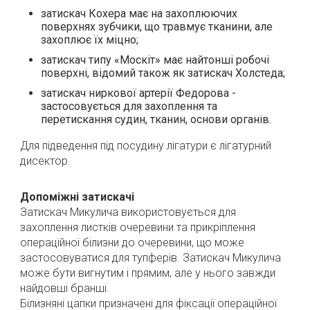
затискач Кохера має на захоплюючих
поверхнях зубчики, що травмує тканини, але
захоплює їх міцно;
затискач типу «Москіт» має найтонші робочі
поверхні, відомий також як затискач Холстеда;
затискач ниркової артерії Федорова -
застосовується для захоплення та
перетискання судин, тканин, основи органів.
Для підведення під посудину лігатури є лігатурний
дисектор.
Допоміжні затискачі
Затискач Микулича використовується для
захоплення листків очеревини та прикріплення
операційної білизни до очеревини, що може
застосовуватися для тупферів.
Затискач Микулича
може бути вигнутим і прямим, але у нього завжди
найдовші бранші.
Білизняні цапки призначені для фіксації операційної