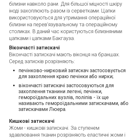
білизни навколо рани.
Для більшої міцності шкіру
іноді захоплюють разом із серветками.
Цапки
використовуються для утримання операційної
білизни на перев'язувальному та операційному
столиках.
В даний час користуються білизняними
цапками і цапками Бакгауза.
Вікончасті затискачі
Вікончасті затискачі мають віконця на браншах.
Серед затисків розрізняють:
печінково-нирковий затискач застосовується
для захоплення краю печінки або нирки;
вікончасті затискачі застосовуються для
захоплення тканини легені, печінки,
гемороїдальних вузлів, поліпів - їх ще
називають гемороїдальними затискачами, або
затискачами Люера.
Кишкові затискачі
Жоми - кишкові затискачі.
За ступенем
здавлювання тканин розрізняють еластичні жоми і