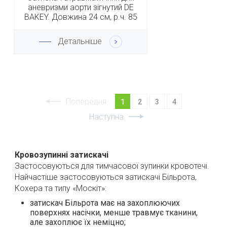
аневризми аорти зігнутий DE
BAKEY. Довжина 24 см, р.ч. 85
мм
Детальніше
Попередня
1
2
3
4
Наступна
Кровозупинні затискачі
Застосовуються для тимчасової зупинки кровотечі.
Найчастіше застосовуються затискачі Більрота,
Кохера та типу «Москіт»:
затискач Більрота має на захоплюючих
поверхнях насічки, менше травмує тканини,
але захоплює їх неміцно;