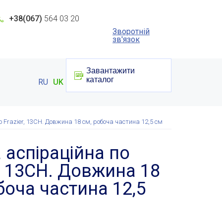
+38(067)
564 03 20
Зворотній
зв'язок
Завантажити
каталог
RU
UK
о Frazier, 13CH. Довжина 18 см, робоча частина 12,5 см
 аспіраційна по
r, 13CH. Довжина 18
боча частина 12,5