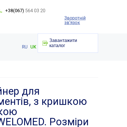
+38(067)
564 03 20
Зворотній
зв'язок
Завантажити
каталог
RU
UK
йнер для
ментів, з кришкою
чкою
WELOMED. Розміри