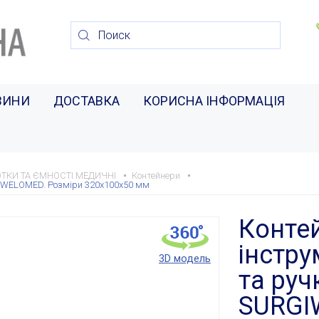
ВИНИ
ДОСТАВКА
КОРИСНА ІНФОРМАЦІЯ
ТКИ ТА ЄМНОСТІ МЕДИЧНІ
Контейнери
GIWELOMED. Розміри 320x100x50 мм
Конте
інстру
3D модель
та ру
SURGI