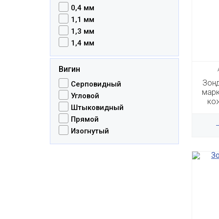
0,4 мм
1,1 мм
1,3 мм
1,4 мм
Вигин
Зонд
Серповидный
марк
Угловой
кож
Штыковидный
Прямой
Изогнутый