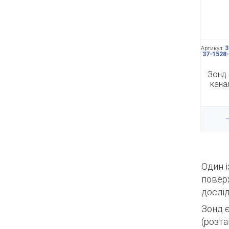
3
Артикул:
37-1528-
Зонд 
кана
Один і
поверх
дослід
Зонд є
(розта