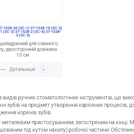
7-1528-20 (ЗС-1) 37-1528-10 (ЗС-2)
1 (ЗС-3) 37-1528-2 (ЗС-4) 37-1528-
3 (ЗС-5)
циліндричний для слинного
лу, двосторонній довжина
13 см
Детальніше
з видів ручних стоматологічних інструментів, що ви
ні зубів на предмет утворення каріозних процесів, 
ження коренів зубів.
 металевим пристосуванням, загостреним на кінці.
М
шованим під кутом нахилу) робочої частини.
Обстежен