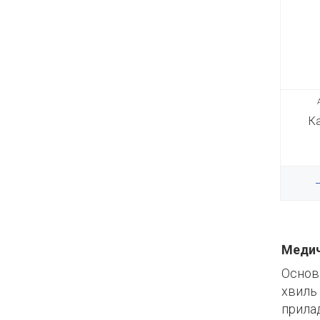
Ка
Медич
Основ
хвиль 
прилад