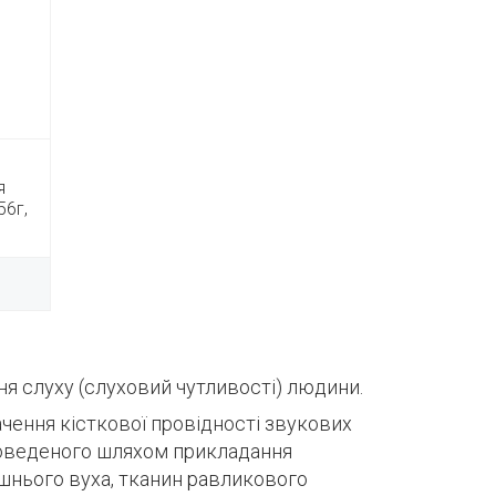
я
56г,
я слуху (слуховий чутливості) людини.
ення кісткової провідності звукових
роведеного шляхом прикладання
ішнього вуха, тканин равликового