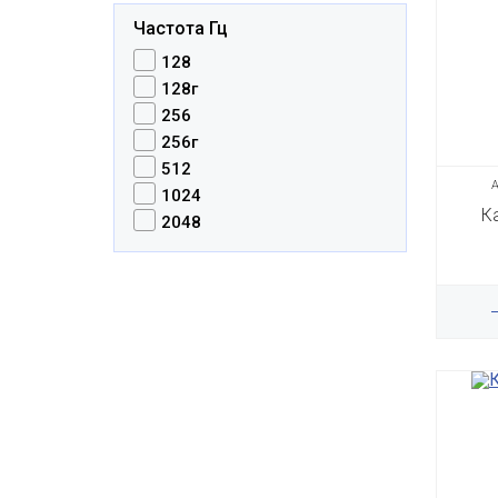
Частота Гц
128
128г
256
256г
512
А
1024
К
2048