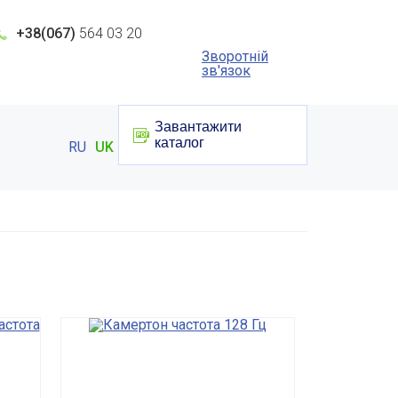
+38(067)
564 03 20
Зворотній
зв'язок
Завантажити
каталог
RU
UK