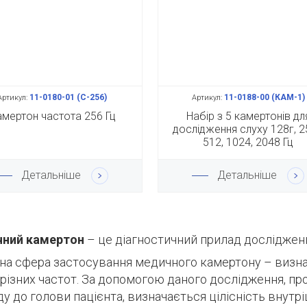
11-0180-01 (С-256)
11-0188-00 (КАМ-1)
Артикул:
Артикул:
мертон частота 256 Гц
Набір з 5 камертонів дл
дослідження слуху 128г, 2
512, 1024, 2048 Гц
Детальніше
Детальніше
ний камертон
– це діагностичний прилад дослідженн
на сфера застосування медичного камертону – визнач
різних частот.
За допомогою даного дослідження, п
у до голови пацієнта, визначається цілісність внутр