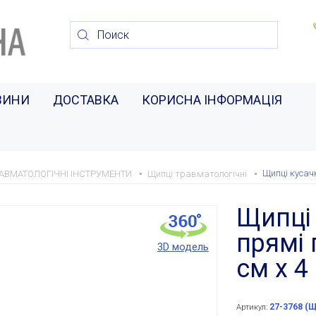
ВИНИ
ДОСТАВКА
КОРИСНА ІНФОРМАЦІЯ
Щипці кусачк
АВМАТОЛОГІЧНІ ІНСТРУМЕНТИ
Щипці травматологічні
Щипці 
прямі 
3D модель
см х 4
27-3768 (Щ
Артикул: