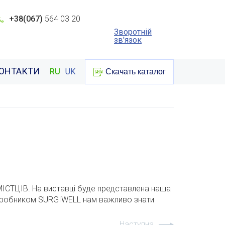
+38(067)
564 03 20
Зворотній
зв'язок
ОНТАКТИ
RU
UK
Скачать каталог
МІСТЦІВ.
На виставці буде представлена наша
виробником SURGIWELL нам важливо знати
Наступна