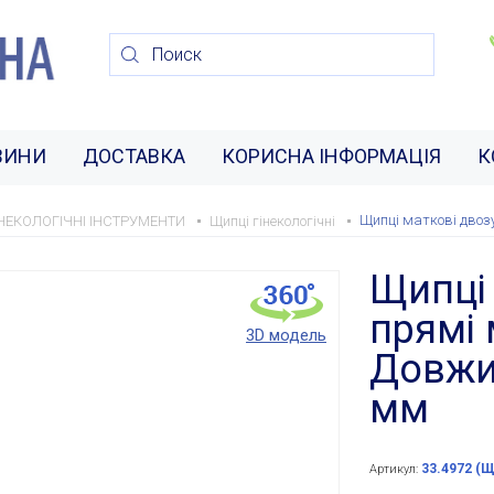
ВИНИ
ДОСТАВКА
КОРИСНА ІНФОРМАЦІЯ
К
Щипці маткові двоз
ІНЕКОЛОГІЧНІ ІНСТРУМЕНТИ
Щипці гінекологічні
Щипці 
прямі 
3D модель
Довжи
мм
33.4972 (Щ
Артикул: