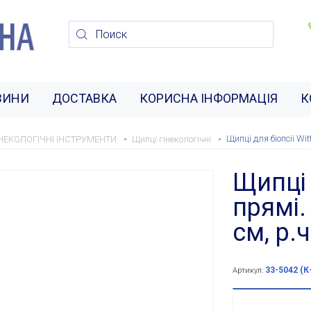
ВИНИ
ДОСТАВКА
КОРИСНА ІНФОРМАЦІЯ
К
Щипці для біопсії Wi
ІНЕКОЛОГІЧНІ ІНСТРУМЕНТИ
Щипці гінекологічні
Щипці 
прямі.
см, р.ч
33-5042 (К
Артикул: