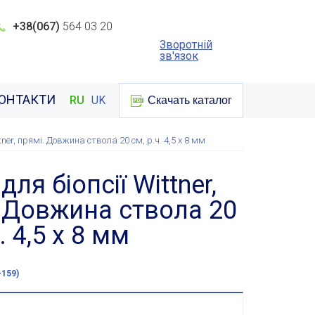
+38(067)
564 03 20
Зворотній
зв'язок
ОНТАКТИ
RU
UK
Скачать каталог
ttner, прямі. Довжина ствола 20 см, р.ч. 4,5 х 8 мм
для біопсії Wittner,
 Довжина ствола 20
. 4,5 х 8 мм
-159)