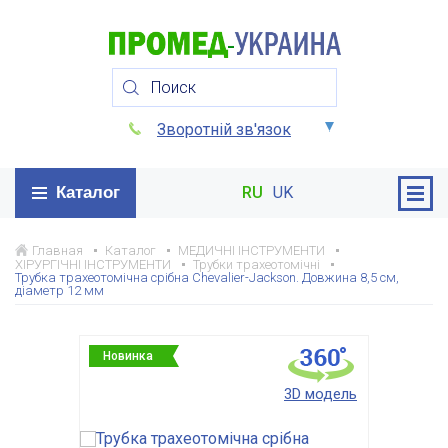
Зворотній зв'язок
Каталог
RU
UK
Главная
Каталог
МЕДИЧНІ ІНСТРУМЕНТИ
ХІРУРГІЧНІ ІНСТРУМЕНТИ
Трубки трахеотомічні
Трубка трахеотомічна срібна Chevalier-Jackson. Довжина 8,5 см,
діаметр 12 мм
Новинка
3D модель