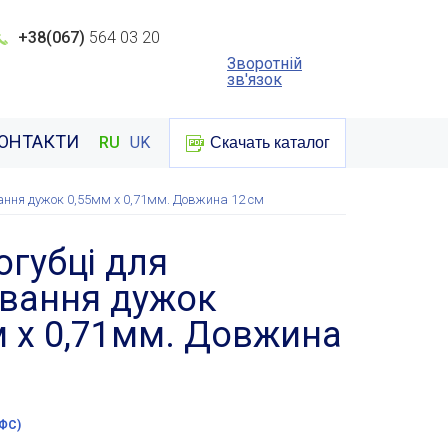
+38(067)
564 03 20
Зворотній
зв'язок
ОНТАКТИ
RU
UK
Скачать каталог
ання дужок 0,55мм х 0,71мм. Довжина 12 см
губці для
вання дужок
м х 0,71мм. Довжина
ПФС)