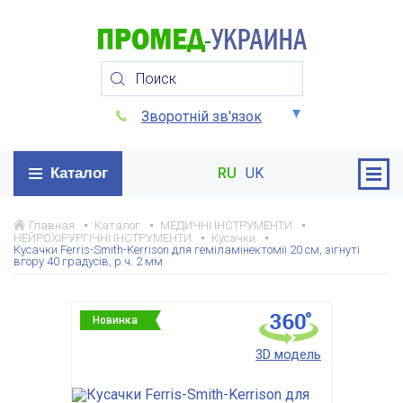
Зворотній зв'язок
Каталог
RU
UK
Главная
Каталог
МЕДИЧНІ ІНСТРУМЕНТИ
НЕЙРОХІРУРГІЧНІ ІНСТРУМЕНТИ
Кусачки
Кусачки Ferris-Smith-Kerrison для геміламінектоміі 20 см, зігнуті
вгору 40 градусів, р.ч. 2 мм
Новинка
3D модель