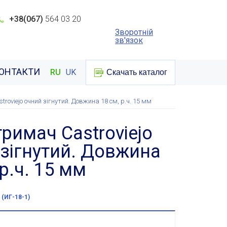
+38(067)
564 03 20
Зворотній
зв'язок
ОНТАКТИ
RU
UK
Скачать каталог
roviejo очний зігнутий. Довжина 18 см, р.ч. 15 мм
римач Castroviejo
зігнутий. Довжина
 р.ч. 15 мм
 (ИГ-18-1)