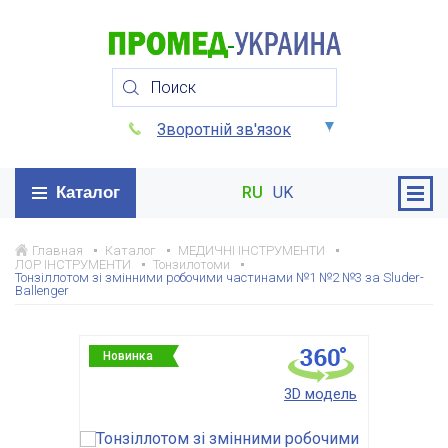
Зворотній зв'язок
Каталог
RU
UK
Главная
Каталог
МЕДИЧНІ ІНСТРУМЕНТИ
ЛОР ІНСТРУМЕНТИ
Тонзилотоми
Тонзіллотом зі змінними робочими частинами №1 №2 №3 за Sluder-
Ballenger
Новинка
3D модель