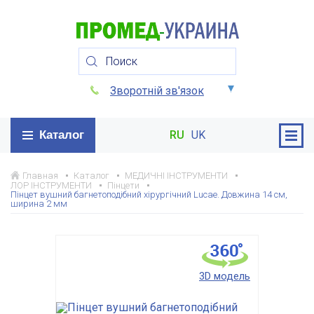
Зворотній зв'язок
Каталог
RU
UK
Главная
Каталог
МЕДИЧНІ ІНСТРУМЕНТИ
ЛОР ІНСТРУМЕНТИ
Пінцети
Пінцет вушний багнетоподібний хірургічний Lucae. Довжина 14 см,
ширина 2 мм
3D модель